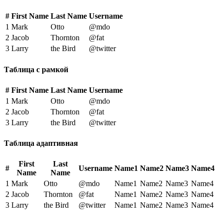
#
First Name
Last Name
Username
1
Mark
Otto
@mdo
2
Jacob
Thornton
@fat
3
Larry
the Bird
@twitter
Таблица с рамкой
#
First Name
Last Name
Username
1
Mark
Otto
@mdo
2
Jacob
Thornton
@fat
3
Larry
the Bird
@twitter
Таблица адаптивная
First
Last
#
Username
Name1
Name2
Name3
Name4
Name
Name
1
Mark
Otto
@mdo
Name1
Name2
Name3
Name4
2
Jacob
Thornton
@fat
Name1
Name2
Name3
Name4
3
Larry
the Bird
@twitter
Name1
Name2
Name3
Name4