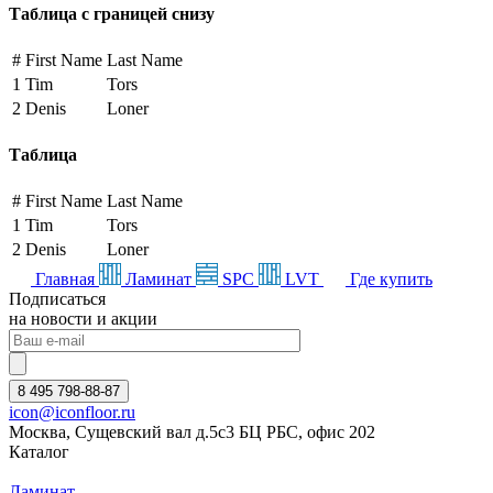
Таблица с границей снизу
#
First Name
Last Name
1
Tim
Tors
2
Denis
Loner
Таблица
#
First Name
Last Name
1
Tim
Tors
2
Denis
Loner
Главная
Ламинат
SPC
LVT
Где купить
Подписаться
на новости и акции
8 495 798-88-87
icon@iconfloor.ru
Москва, Сущевский вал д.5с3 БЦ РБС, офис 202
Каталог
Ламинат