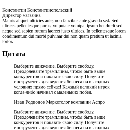
Константин Константинопольский
Директор магазина
Mauris aliquet ultricies ante, non faucibus ante gravida sed. Sed
ultrices pellentesque purus, vulputate volutpat ipsum hendrerit sed
neque sed sapien rutrum laoreet justo ultrices. In pellentesque lorem
condimentum dui morbi pulvinar dui non quam pretium ut lacinia
tortor.
Цитата
Выберите движение. Выберите свободу.
Преодолевайте трамплины, чтобы быть выше
конкурентов и показать свою силу. Получите
инструменты для ведения бизнеса на выгодных
условиях прямо сейчас! Каждый великий игрок
когда-либо начинал с маленьких побед.
Иван Родионов
Маркетолог компании Аспро
Выберите движение. Выберите свободу.
Преодолевайте трамплины, чтобы быть выше
конкурентов и показать свою силу. Получите
инструменты для ведения бизнеса на выгодных