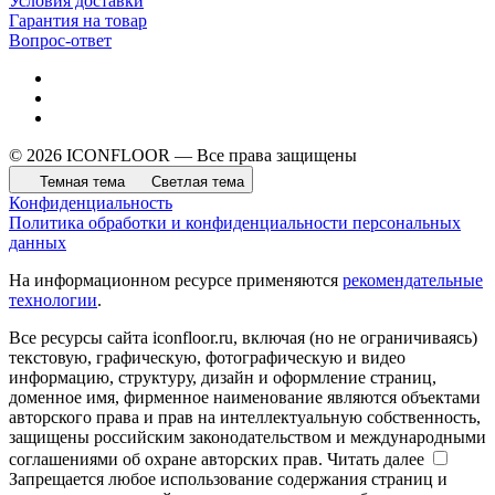
Условия доставки
Гарантия на товар
Вопрос-ответ
© 2026 ICONFLOOR — Все права защищены
Темная тема
Светлая тема
Конфиденциальность
Политика обработки и конфиденциальности персональных
данных
На информационном ресурсе применяются
рекомендательные
технологии
.
Все ресурсы сайта iconfloor.ru, включая (но не ограничиваясь)
текстовую, графическую, фотографическую и видео
информацию, структуру, дизайн и оформление страниц,
доменное имя, фирменное наименование являются объектами
авторского права и прав на интеллектуальную собственность,
защищены российским законодательством и международными
соглашениями об охране авторских прав.
Читать далее
Запрещается любое использование содержания страниц и