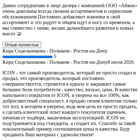
Давно сотрудничаю в лице дилера с компанией ООО «Айкон»
очень довольны всегда свежим ассортиментом и сервисным
обслуживанием.Постоянно добавляют новинки в свой
ассортимент и это радует в общем идут в ногу со временем, а
мы совместно с ними, желаю дальнейшего развития и новых
высот 🤝
Отзыв полностью
Кира Сидельникова - Полыком - Ростов-на-Дону
5
Кира Сидельникова - Полыком - Ростов-на-Дону
8 июля 2026
ICON - тот самый производитель, который не просто создал и
продал, это производитель, который постоянно
совершенствуется, стремится к идеалу и закрывает самые
большие боли потребителя - качество, визуал, цена. В качестве
напольного покрытия от ICON, я уверена на все 100%, как
добросовестный специалист, я продаю своим клиентам только
тот пол, в котором я уверена, ведь моя цель не просто продать,
а сделать клиентский опыт каждого покупателя удачным,
начиная от подбора, заканчивая эксплуатацией. ICON не
подстраивается под стандарты, а создает их. Спасибо за такой
показательный пример соотношения цены и качества. Буду
продавать Ваш материал с удовольствием!