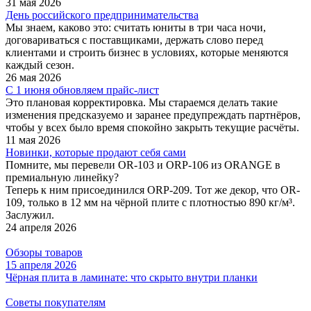
31 мая 2026
День российского предпринимательства
Мы знаем, каково это: считать юниты в три часа ночи,
договариваться с поставщиками, держать слово перед
клиентами и строить бизнес в условиях, которые меняются
каждый сезон.
26 мая 2026
С 1 июня обновляем прайс-лист
Это плановая корректировка. Мы стараемся делать такие
изменения предсказуемо и заранее предупреждать партнёров,
чтобы у всех было время спокойно закрыть текущие расчёты.
11 мая 2026
Новинки, которые продают себя сами
Помните, мы перевели OR-103 и ORP-106 из ORANGE в
премиальную линейку?
Теперь к ним присоединился ORP-209. Тот же декор, что OR-
109, только в 12 мм на чёрной плите с плотностью 890 кг/м³.
Заслужил.
24 апреля 2026
Обзоры товаров
15 апреля 2026
Чёрная плита в ламинате: что скрыто внутри планки
Советы покупателям