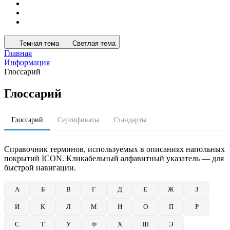
Темная тема
Светлая тема
Главная
Информация
Глоссарий
Глоссарий
Глоссарий
Сертификаты
Стандарты
Справочник терминов, используемых в описаниях напольных
покрытий ICON. Кликабельный алфавитный указатель — для
быстрой навигации.
А
Б
В
Г
Д
Е
Ж
З
И
К
Л
М
Н
О
П
Р
С
Т
У
Ф
Х
Ш
Э