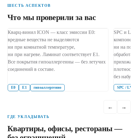
ШЕСТЬ АСПЕКТОВ
Что мы проверили за вас
01
02
Кварц-винил ICON — класс эмиссии E0:
SPC и LVT 
вредные вещества не выделяются
компоненто
Безопасность начинается с состава
Вода — н
ни при комнатной температуре,
ни на пове
СОСТАВ
ВЛАГОСТО
ни при нагреве. Ламинат соответствует E1.
обработаны
Все покрытия гипоаллергенны — без летучих
прихожая. 
соединений в составе.
плотности 
без набухан
E0
E1
гипоаллергенно
SPC / LVT 
←
→
ГДЕ УКЛАДЫВАТЬ
Квартиры, офисы, рестораны —
без ограничений