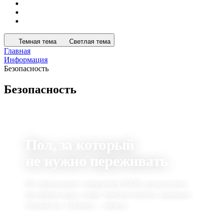
Темная тема
Светлая тема
Главная
Информация
Безопасность
Безопасность
БЕЗОПАСНОСТЬ ICON
Пол, за который
не нужно переживать
Что происходит с покрытием ICON, когда на него
проливают воду, ставят тяжёлую мебель, включают
тёплый пол. Спойлер — ничего.