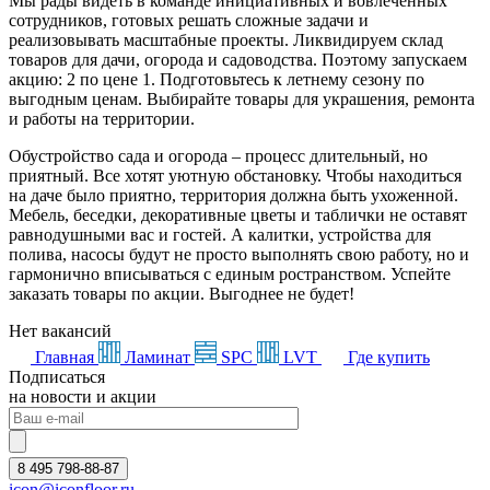
Мы рады видеть в команде инициативных и вовлеченных
сотрудников, готовых решать сложные задачи и
реализовывать масштабные проекты. Ликвидируем склад
товаров для дачи, огорода и садоводства. Поэтому запускаем
акцию: 2 по цене 1. Подготовьтесь к летнему сезону по
выгодным ценам. Выбирайте товары для украшения, ремонта
и работы на территории.
Обустройство сада и огорода – процесс длительный, но
приятный. Все хотят уютную обстановку. Чтобы находиться
на даче было приятно, территория должна быть ухоженной.
Мебель, беседки, декоративные цветы и таблички не оставят
равнодушными вас и гостей. А калитки, устройства для
полива, насосы будут не просто выполнять свою работу, но и
гармонично вписываться с единым ространством. Успейте
заказать товары по акции. Выгоднее не будет!
Нет вакансий
Главная
Ламинат
SPC
LVT
Где купить
Подписаться
на новости и акции
8 495 798-88-87
icon@iconfloor.ru